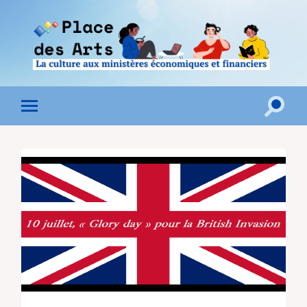
Toggle
Toggle
search
mobile
field
menu