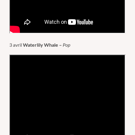
3 avril
Waterlily Whale –
Pop