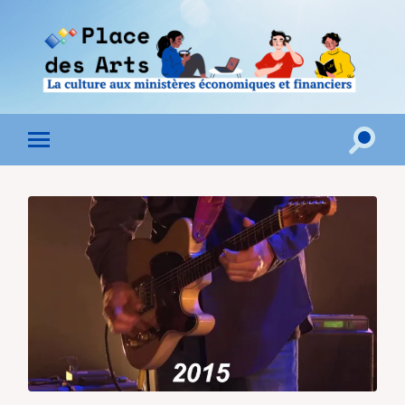
Toggle
Toggle
search
mobile
field
menu