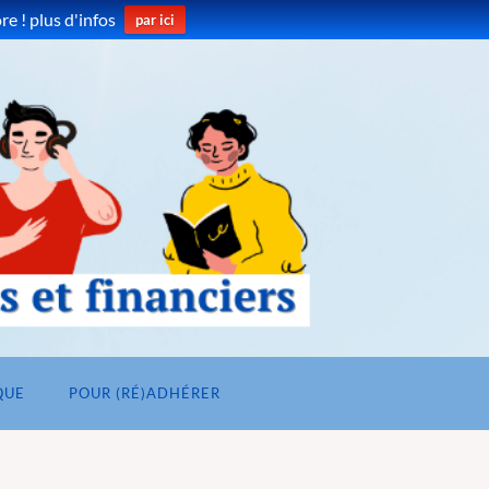
e ! plus d'infos
par ici
QUE
POUR (RÉ)ADHÉRER