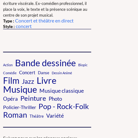
écriture viscérale. Ex-comédien professionnel, il
place la voix, le texte et la présence scénique au
centre de son projet musical.
Concert et théâtre en direct
Type :
concert
Style :
Bande dessinée
Action
Biopic
Concert
Danse
Comédie
Dessin Animé
Livre
Film
Jazz
Musique
Musique classique
Peinture
Photo
Opéra
Pop - Rock-Folk
Policier-Thriller
Roman
Variété
Théâtre
Suivez nous sur les réseaux sociaux