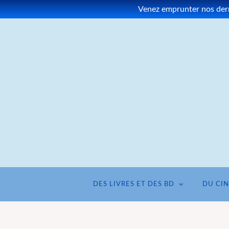
Venez emprunter nos derni
DES LIVRES ET DES BD
DU CI