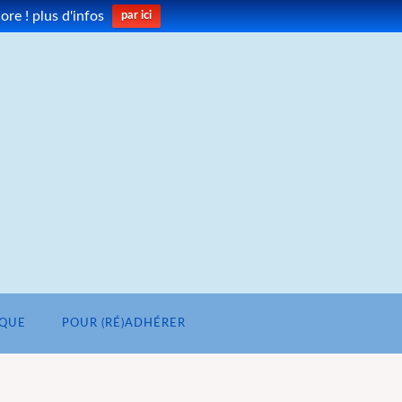
re ! plus d'infos
par ici
IQUE
POUR (RÉ)ADHÉRER