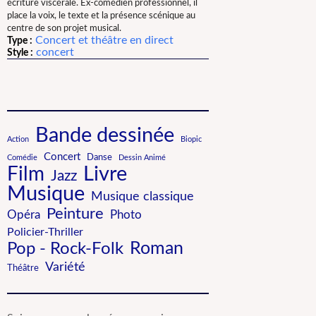
écriture viscérale. Ex-comédien professionnel, il
place la voix, le texte et la présence scénique au
centre de son projet musical.
Concert et théâtre en direct
Type :
concert
Style :
Bande dessinée
Action
Biopic
Concert
Danse
Comédie
Dessin Animé
Film
Livre
Jazz
Musique
Musique classique
Peinture
Photo
Opéra
Policier-Thriller
Roman
Pop - Rock-Folk
Variété
Théâtre