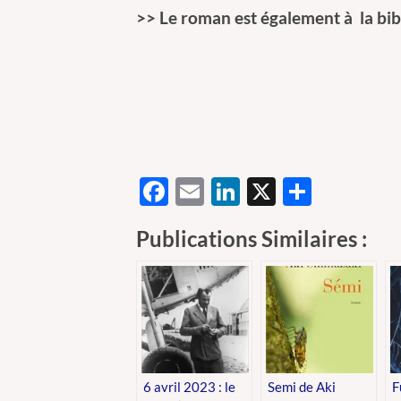
>> Le roman est également à la bib
Facebook
Email
LinkedIn
X
Partag
Publications Similaires :
6 avril 2023 : le
Semi de Aki
F