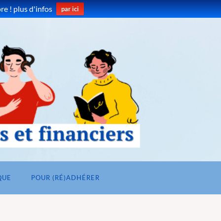
e ! plus d'infos
par ici
QUE
POUR (RÉ)ADHÉRER