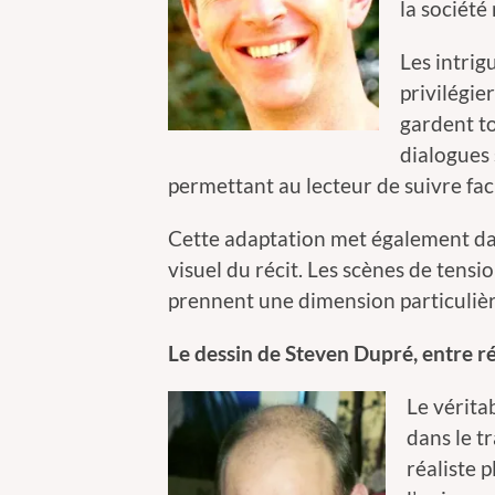
la société
Les intrig
privilégie
gardent t
dialogues 
permettant au lecteur de suivre fa
Cette adaptation met également dav
visuel du récit. Les scènes de tensio
prennent une dimension particuliè
Le dessin de Steven Dupré, entre ré
Le vérita
dans le t
réaliste 