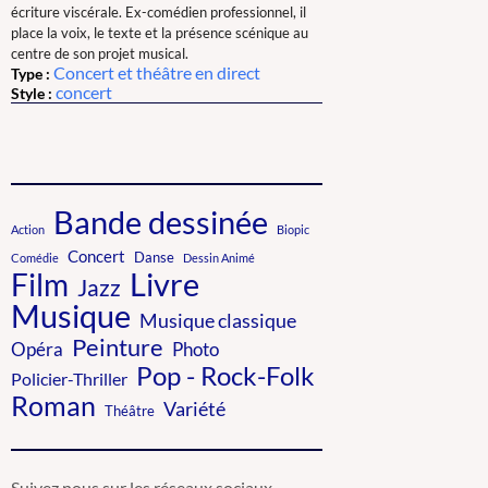
écriture viscérale. Ex-comédien professionnel, il
place la voix, le texte et la présence scénique au
centre de son projet musical.
Concert et théâtre en direct
Type :
concert
Style :
Bande dessinée
Action
Biopic
Concert
Danse
Comédie
Dessin Animé
Livre
Film
Jazz
Musique
Musique classique
Peinture
Photo
Opéra
Pop - Rock-Folk
Policier-Thriller
Roman
Variété
Théâtre
Suivez nous sur les réseaux sociaux