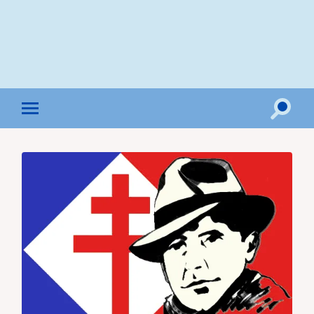
Toggle
Toggle
search
mobile
field
menu