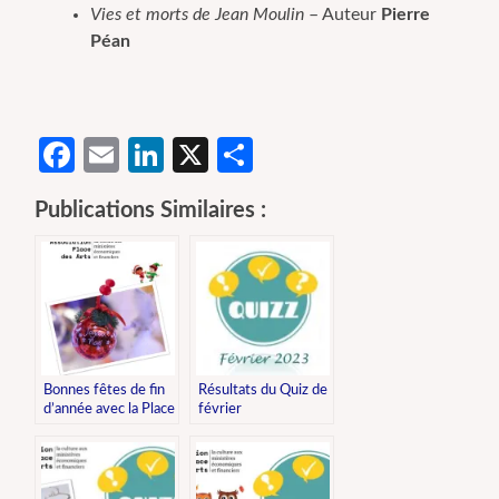
Vies et morts de Jean Moulin
– Auteur
Pierre
Péan
Facebook
Email
LinkedIn
X
Partager
Publications Similaires :
Bonnes fêtes de fin
Résultats du Quiz de
d’année avec la Place
février
des Arts !