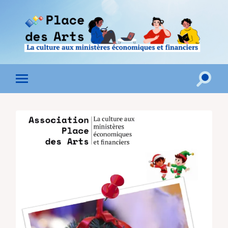
Toggle
Toggle
search
mobile
field
menu