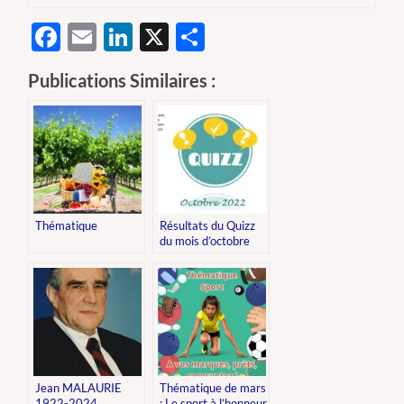
Facebook
Email
LinkedIn
X
Partager
Publications Similaires :
Thématique
Résultats du Quizz
du mois d’octobre
Jean MALAURIE
Thématique de mars
1922-2024
: Le sport à l’honneur