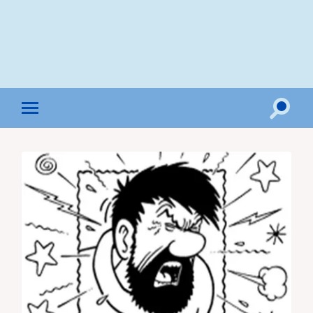
Toggle
Toggle
search
mobile
field
menu