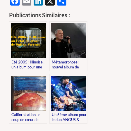
Facebook
Email
LinkedIn
X
Partager
Publications Similaires :
Eté 2005 : Illinoise ,
Métamorphose :
un album pour une
nouvel album de
histoire américaine
Bernard
LAVILLIERS.
Californication, le
Un 6ème album pour
coup de cœur de
le duo ANGUS &
Izikel notre stagiaire
JULIA STONE.