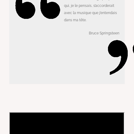
qui, je le pensais, s’accorderait
avec la musique que j’entendais
dans ma tête.
Bruce Springsteen