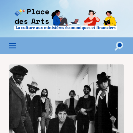
Toggle
Toggle
search
mobile
field
menu