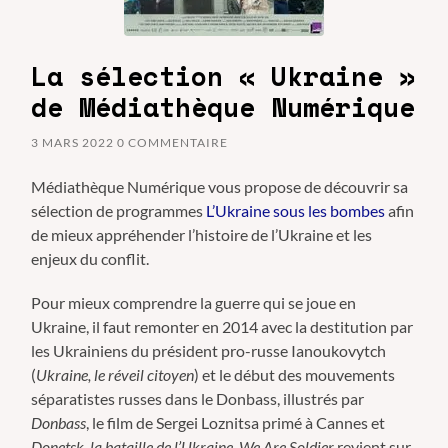
La sélection « Ukraine »
de Médiathèque Numérique
3 MARS 2022
0 COMMENTAIRE
Médiathèque Numérique vous propose de découvrir sa
sélection de programmes
L’Ukraine sous les bombes
afin
de mieux appréhender l’histoire de l’Ukraine et les
enjeux du conflit.
Pour mieux comprendre la guerre qui se joue en
Ukraine, il faut remonter en 2014 avec la destitution par
les Ukrainiens du président pro-russe Ianoukovytch
(
Ukraine, le réveil citoyen
) et le début des mouvements
séparatistes russes dans le Donbass, illustrés par
Donbass
, le film de Sergei Loznitsa primé à Cannes et
Donetsk, la bataille de l’Ukraine
.
We Are Soldier
revient sur