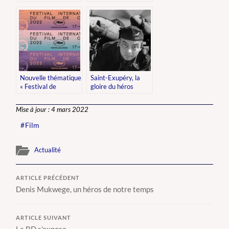
internationale de
lutte contre les
violences faites aux
femmes
Nouvelle thématique
Saint-Exupéry, la
« Festival de
gloire du héros
Cannes »
derrière les ailes de
l’aviateur et la plume
Mise à jour : 4 mars 2022
de l’écrivain.
Film
Actualité
ARTICLE PRÉCÉDENT
Denis Mukwege, un héros de notre temps
ARTICLE SUIVANT
La BD s’expose