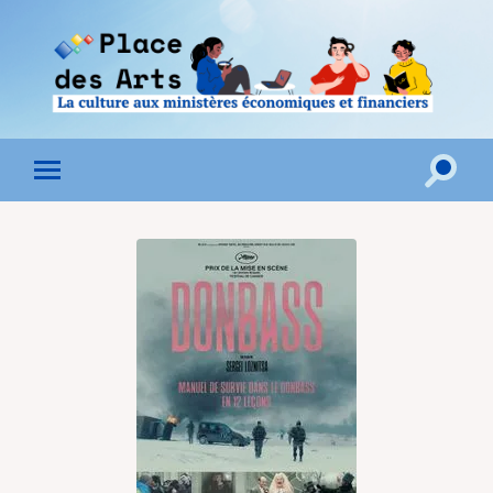
Toggle
Toggle
search
mobile
field
menu