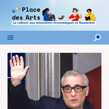
Toggle
Toggle
search
mobile
field
menu