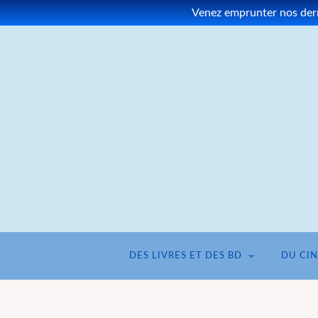
Venez emprunter nos derni
DES LIVRES ET DES BD
DU CI