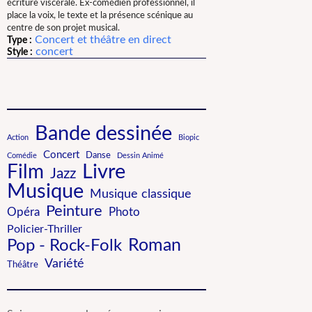
écriture viscérale. Ex-comédien professionnel, il
place la voix, le texte et la présence scénique au
centre de son projet musical.
Concert et théâtre en direct
Type :
concert
Style :
Bande dessinée
Action
Biopic
Concert
Danse
Comédie
Dessin Animé
Film
Livre
Jazz
Musique
Musique classique
Peinture
Photo
Opéra
Policier-Thriller
Roman
Pop - Rock-Folk
Variété
Théâtre