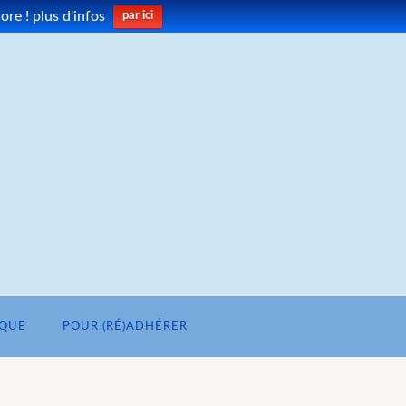
re ! plus d'infos
par ici
IQUE
POUR (RÉ)ADHÉRER