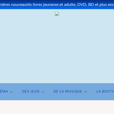
ères nouveautés livres jeunesse et adulte, DVD, BD et plus enco
NÉMA
DES JEUX
DE LA MUSIQUE
LA BOUT