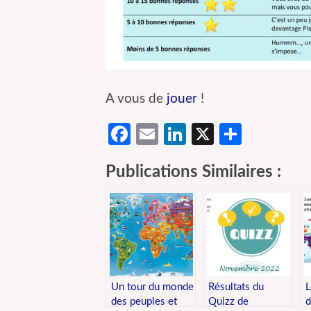
A vous de
jouer
!
Facebook
Email
LinkedIn
X
Partag
Publications Similaires :
Un tour du monde
Résultats du
L
des peuples et
Quizz de
d