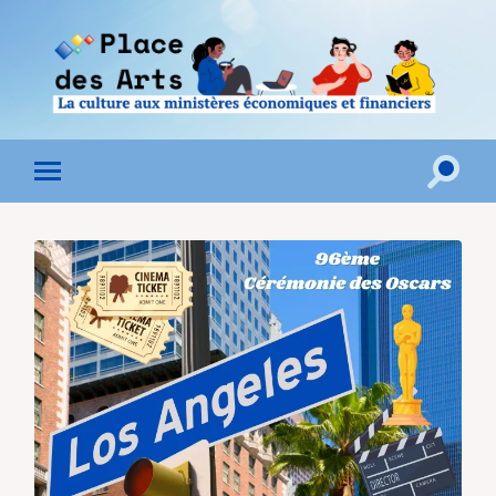
Toggle
Toggle
search
mobile
field
menu