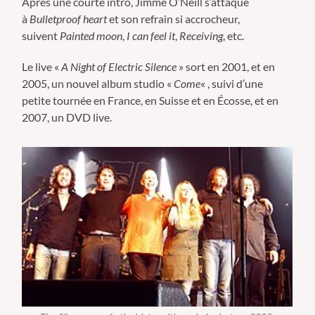
Après une courte intro, Jimme O’Neill s’attaque
à
Bulletproof heart
et son refrain si accrocheur,
suivent
Painted moon
,
I can feel it
,
Receiving
, etc.
Le live «
A Night of Electric Silence
» sort en 2001, et en
2005, un nouvel album studio «
Come
« , suivi d’une
petite tournée en France, en Suisse et en Écosse, et en
2007, un DVD live.