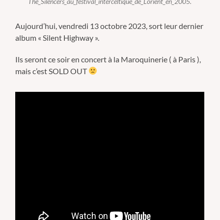
The_Silencers_au_festival_interceltique_de_Lorient_en_2005.
Aujourd’hui, vendredi 13 octobre 2023, sort leur dernier
album « Silent Highway ».
Ils seront ce soir en concert à la Maroquinerie ( à Paris ),
mais c’est SOLD OUT