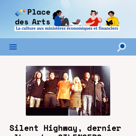
Toggle
Toggle
search
mobile
field
menu
Silent Highway, dernier