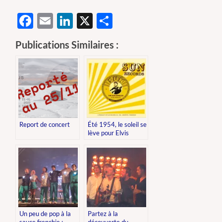
Facebook
Email
LinkedIn
X
Partager
Publications Similaires :
Report de concert
Été 1954, le soleil se
lève pour Elvis
Presley
Un peu de pop à la
Partez à la