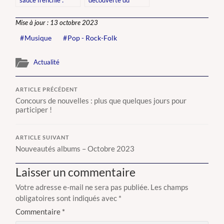
sauce frenchie :
découverte du
découvrez
nouvel album de
« l’Impératrice »
Travis « L.A. Times »
Mise à jour : 13 octobre 2023
Musique
Pop - Rock-Folk
Actualité
ARTICLE PRÉCÉDENT
Concours de nouvelles : plus que quelques jours pour
participer !
ARTICLE SUIVANT
Nouveautés albums – Octobre 2023
Laisser un commentaire
Votre adresse e-mail ne sera pas publiée.
Les champs
obligatoires sont indiqués avec
*
Commentaire
*