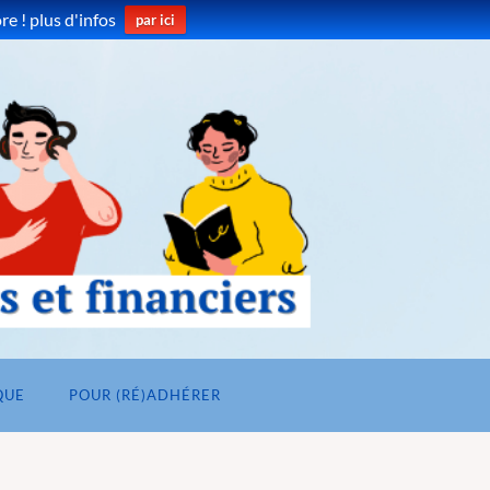
e ! plus d'infos
par ici
QUE
POUR (RÉ)ADHÉRER