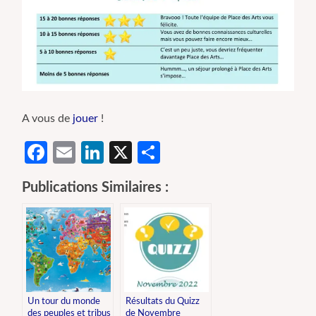
A vous de
jouer
!
Facebook
Email
LinkedIn
X
Partager
Publications Similaires :
Un tour du monde
Résultats du Quizz
des peuples et tribus
de Novembre