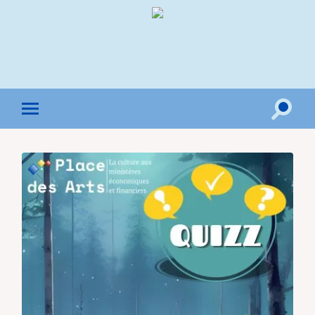
Toggle
Toggle
search
mobile
field
menu