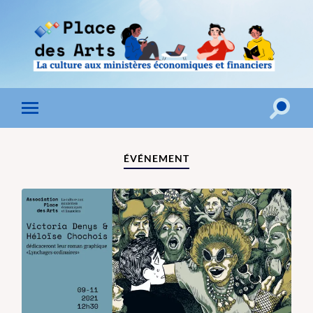
Toggle
Toggle
search
mobile
field
menu