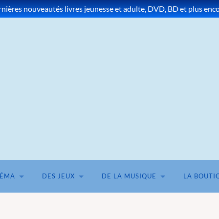
ières nouveautés livres jeunesse et adulte, DVD, BD et plus encor
NÉMA
DES JEUX
DE LA MUSIQUE
LA BOUTI