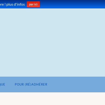
e ! plus d'infos
par ici
QUE
POUR (RÉ)ADHÉRER