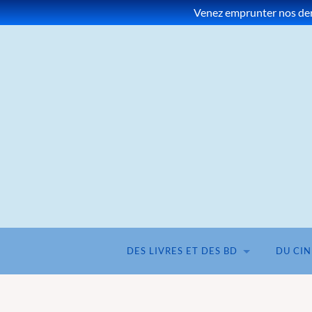
Venez emprunter nos dern
DES LIVRES ET DES BD
DU CI