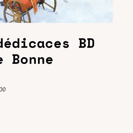
dédicaces BD
e Bonne
h00