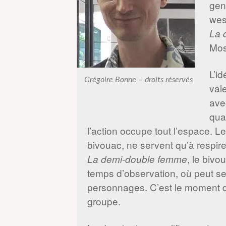
gen
wes
La 
Mos
L’id
Grégoire Bonne – droits réservés
val
ave
qua
l’action occupe tout l’espace.
bivouac, ne servent qu’à respire
, le bivo
La demi-double femme
temps d’observation, où peut se
personnages. C’est le moment de
groupe.