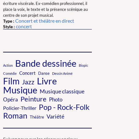
écriture viscérale. Ex-comédien professionnel, il
place la voix, le texte et la présence scénique au
centre de son projet musical.
Concert et théâtre en direct
Type :
concert
Style :
Bande dessinée
Action
Biopic
Concert
Danse
Comédie
Dessin Animé
Livre
Film
Jazz
Musique
Musique classique
Peinture
Photo
Opéra
Pop - Rock-Folk
Policier-Thriller
Roman
Variété
Théâtre
Suivez nous sur les réseaux sociaux