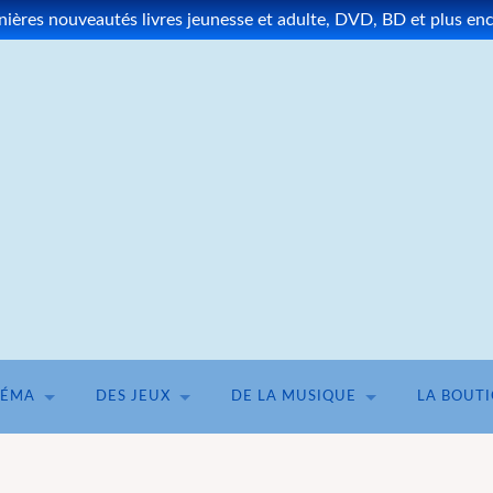
ères nouveautés livres jeunesse et adulte, DVD, BD et plus enco
NÉMA
DES JEUX
DE LA MUSIQUE
LA BOUT