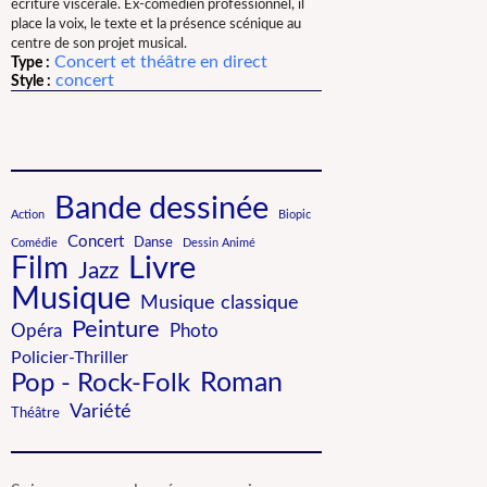
écriture viscérale. Ex-comédien professionnel, il
place la voix, le texte et la présence scénique au
centre de son projet musical.
Concert et théâtre en direct
Type :
concert
Style :
Bande dessinée
Action
Biopic
Concert
Danse
Comédie
Dessin Animé
Film
Livre
Jazz
Musique
Musique classique
Peinture
Photo
Opéra
Policier-Thriller
Roman
Pop - Rock-Folk
Variété
Théâtre