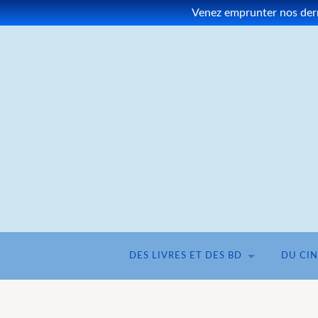
Venez emprunter nos derni
DES LIVRES ET DES BD
DU CI