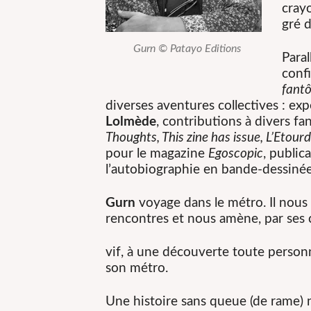
cray
gré d
Gurn © Patayo Editions
Para
confi
fant
diverses aventures collectives : ex
Lolmède
, contributions à divers fan
Thoughts, This zine has issue, L’Etourd
pour le magazine
Egoscopic
, public
l’autobiographie en bande-dessinée
Gurn
voyage dans le métro. Il nous 
rencontres et nous amène, par ses c
vif, à une découverte toute person
son métro.
Une histoire sans queue (de rame) n