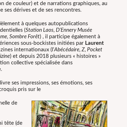
on de couleur) et de narrations graphiques, au
e ses dérives et de ses rencontres.
llèlement à quelques autopublications
dentielles (
Station Laos, D’Ennery Musée
ôme, Sombre Forêt
) , il participe également à
périences sous-bockistes initiées par
Laurent
zines internationaux (l’
Abécédaire, Z, Pocket
izine
) et depuis 2018 plusieurs « histoires »
ation collective spécialisée dans
.
livre ses impressions, ses émotions, ses
roquis pris sur le
nelle de
i tête (de