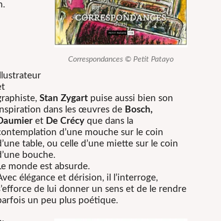
n.
Correspondances © Petit Patayo
Illustrateur
et
graphiste,
Stan Zygart
puise aussi bien son
inspiration dans les œuvres de
Bosch,
Daumier
et
De Crécy
que dans la
contemplation d’une mouche sur le coin
d’une table, ou celle d’une miette sur le coin
d’une bouche.
Le monde est absurde.
Avec élégance et dérision, il l’interroge,
s’efforce de lui donner un sens et de le rendre
parfois un peu plus poétique.