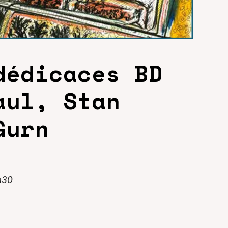
dédicaces BD
aul, Stan
Gurn
h30