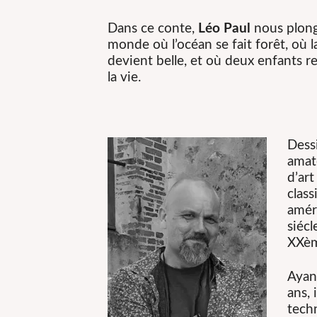
Dans ce conte,
Léo Paul
nous plon
monde où l’océan se fait forêt, où l
devient belle, et où deux enfants r
la vie.
Dess
amat
d’ar
clas
améri
siécl
XXèm
Ayan
ans, 
techn