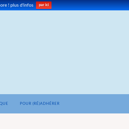
re ! plus d'infos
par ici
IQUE
POUR (RÉ)ADHÉRER