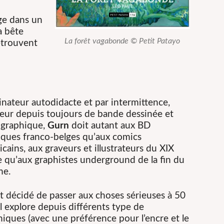
ge dans un
a bête
La forêt vagabonde © Petit Patayo
etrouvent
inateur autodidacte et par intermittence,
eur depuis toujours de bande dessinée et
t graphique,
Gurn
doit autant aux BD
siques franco-belges qu’aux comics
cains, aux graveurs et illustrateurs du XIX
e qu’aux graphistes underground de la fin du
e.
t décidé de passer aux choses sérieuses à 50
il explore depuis différents type de
iques (avec une préférence pour l’encre et le