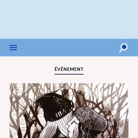
Toggle
Toggle
search
mobile
field
menu