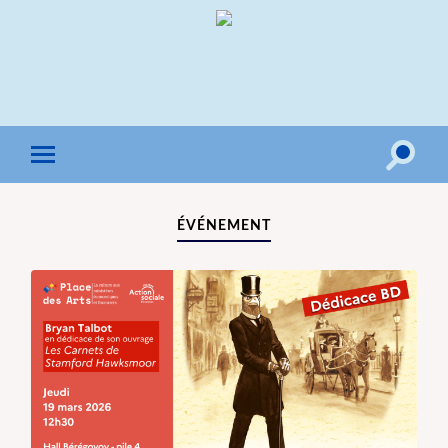
Toggle
Toggle
search
mobile
field
menu