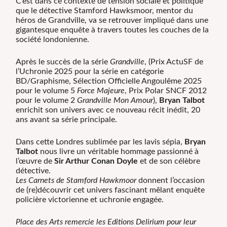
C’est dans ce contexte de tension sociale et politique
que le détective Stamford Hawksmoor, mentor du
héros de Grandville, va se retrouver impliqué dans une
gigantesque enquête à travers toutes les couches de la
société londonienne.
Après le succès de la série
Grandville
, (Prix ActuSF de
l’Uchronie 2025 pour la série en catégorie
BD/Graphisme, Sélection Officielle Angoulême 2025
pour le volume 5
Force Majeure
, Prix Polar SNCF 2012
pour le volume 2
Grandville Mon Amour
),
Bryan Talbot
enrichit son univers avec ce nouveau récit inédit, 20
ans avant sa série principale.
Dans cette Londres sublimée par les lavis sépia,
Bryan
Talbot
nous livre un véritable hommage passionné à
l’œuvre de
Sir Arthur Conan Doyle
et de son célèbre
détective.
Les Carnets de Stamford Hawkmoor
donnent l’occasion
de (re)découvrir cet univers fascinant mêlant enquête
policière victorienne et uchronie engagée.
Place des Arts remercie les Editions Delirium pour leur