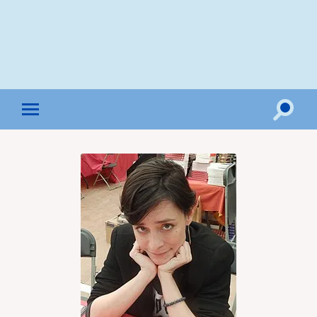
Toggle
Toggle
search
mobile
field
menu