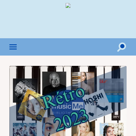
Toggle
Toggle
search
mobile
field
menu