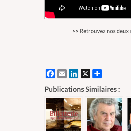
>>
Retrouvez nos deux r
Facebook
Email
LinkedIn
X
Partag
Publications Similaires :