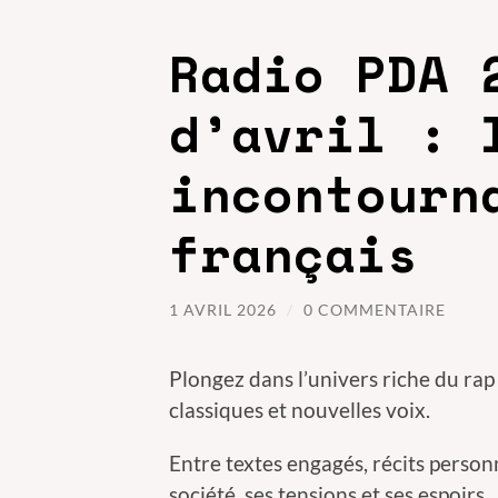
Radio PDA 
d’avril : 
incontourn
français
1 AVRIL 2026
/
0 COMMENTAIRE
Plongez dans l’univers riche du rap
classiques et nouvelles voix.
Entre textes engagés, récits person
société, ses tensions et ses espoirs.