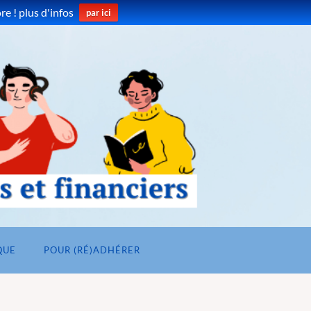
e ! plus d'infos
par ici
QUE
POUR (RÉ)ADHÉRER