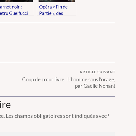
arnet noir :
Opéra « Fin de
etru Guelfucci
Partie », des
places à prix
réduit
ARTICLE SUIVANT
Coup de cœur livre : L’homme sous l’orage,
par Gaëlle Nohant
ire
ée.
Les champs obligatoires sont indiqués avec
*