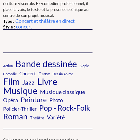
écriture viscérale. Ex-comédien professionnel, il
place la voix, le texte et la présence scénique au
centre de son projet musical.
Concert et théâtre en direct
Type :
concert
Style :
Bande dessinée
Action
Biopic
Concert
Danse
Comédie
Dessin Animé
Livre
Film
Jazz
Musique
Musique classique
Peinture
Photo
Opéra
Pop - Rock-Folk
Policier-Thriller
Roman
Variété
Théâtre
Suivez nous sur les réseaux sociaux