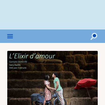
Toggle
Toggle
search
mobile
field
menu