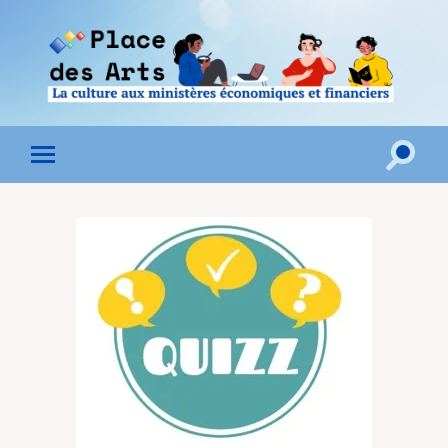
Toggle
Toggle
search
mobile
field
menu