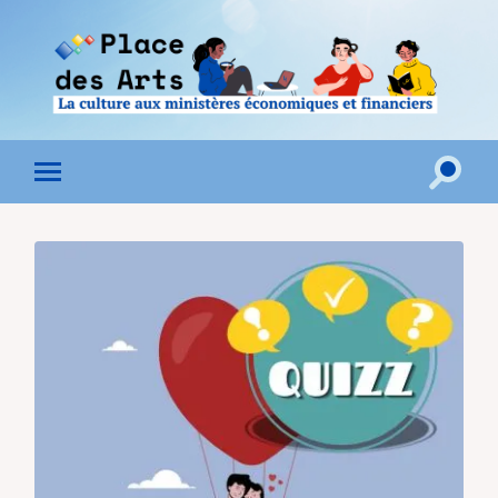
Toggle
Toggle
search
mobile
field
menu