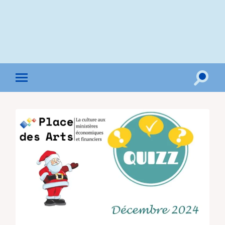
Toggle
Toggle
search
mobile
field
menu