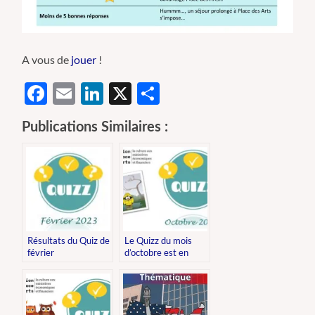
A vous de
jouer
!
Facebook
Email
LinkedIn
X
Partager
Publications Similaires :
Résultats du Quiz de
Le Quizz du mois
février
d’octobre est en
ligne !