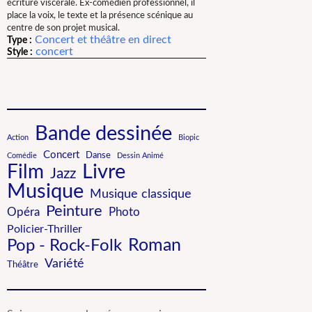
écriture viscérale. Ex-comédien professionnel, il
place la voix, le texte et la présence scénique au
centre de son projet musical.
Concert et théâtre en direct
Type :
concert
Style :
Bande dessinée
Action
Biopic
Concert
Danse
Comédie
Dessin Animé
Film
Livre
Jazz
Musique
Musique classique
Peinture
Photo
Opéra
Policier-Thriller
Roman
Pop - Rock-Folk
Variété
Théâtre