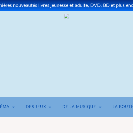
ères nouveautés livres jeunesse et adulte, DVD, BD et plus enco
NÉMA
DES JEUX
DE LA MUSIQUE
LA BOUT