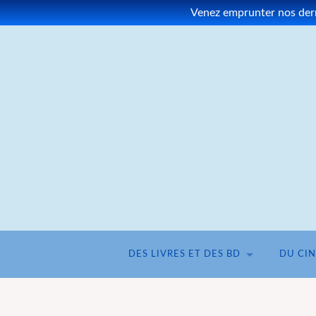
Venez emprunter nos derni
DES LIVRES ET DES BD
DU CI