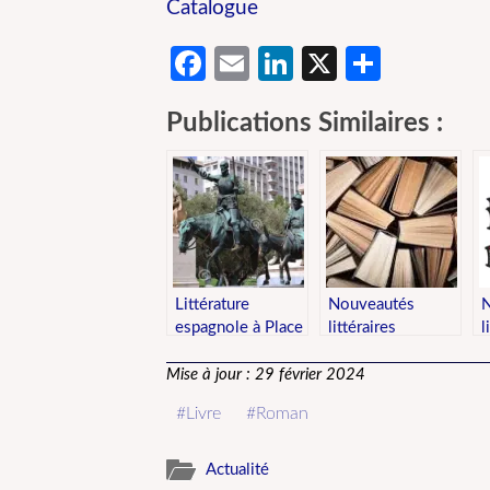
Catalogue
Facebook
Email
LinkedIn
X
Partag
Publications Similaires :
Littérature
Nouveautés
N
espagnole à Place
littéraires
l
des Arts
Mise à jour : 29 février 2024
Livre
Roman
Actualité