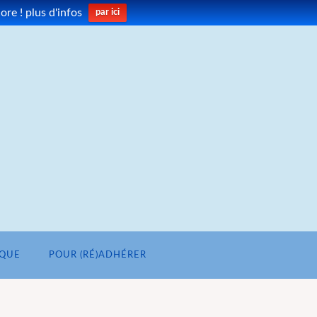
re ! plus d'infos
par ici
IQUE
POUR (RÉ)ADHÉRER