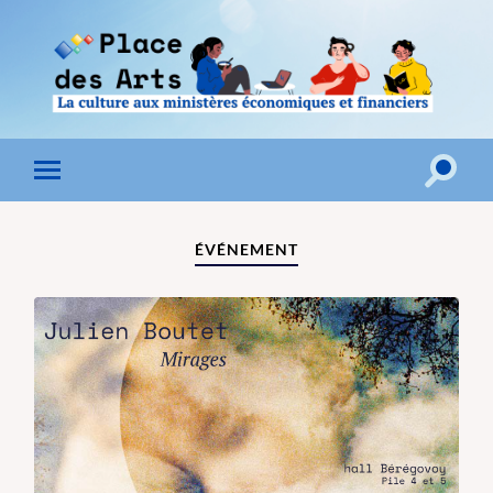
Toggle
Toggle
search
mobile
field
menu