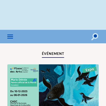
Toggle
Toggle
search
mobile
field
menu