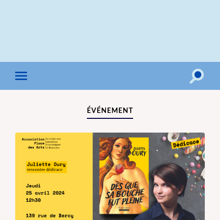
Toggle
Toggle
search
mobile
field
menu