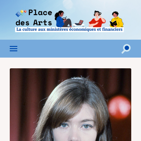
Toggle
Toggle
search
mobile
field
menu